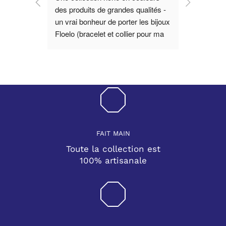
uve des 
des produits de grandes qualités - 
es les 
un vrai bonheur de porter les bijoux 
 Coup de 
Floelo (bracelet et collier pour ma 
ale et 
part!) - Bravo 🎊
FAIT MAIN
Toute la collection est
100% artisanale