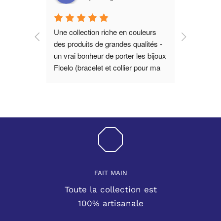
s, 
Une collection riche en couleurs 
uve des 
des produits de grandes qualités - 
es les 
un vrai bonheur de porter les bijoux 
 Coup de 
Floelo (bracelet et collier pour ma 
ale et 
part!) - Bravo 🎊
FAIT MAIN
Toute la collection est
100% artisanale