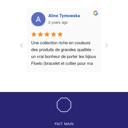
Aline Tymowska
3 years ago
s, 
Une collection riche en couleurs 
uve des 
des produits de grandes qualités - 
es les 
un vrai bonheur de porter les bijoux 
 Coup de 
Floelo (bracelet et collier pour ma 
ale et 
part!) - Bravo 🎊
FAIT MAIN