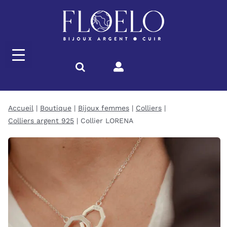
Passer
au
contenu
Accueil
Boutique
Bijoux femmes
Colliers
Colliers argent 925
Collier LORENA